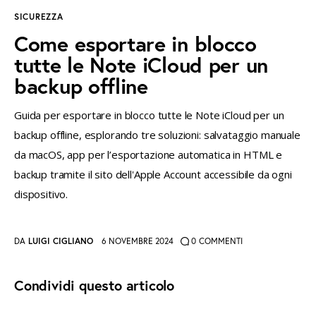
SICUREZZA
instagramm
threads
twitter-
rss
Come esportare in blocco
x
tutte le Note iCloud per un
backup offline
Guida per esportare in blocco tutte le Note iCloud per un
backup offline, esplorando tre soluzioni: salvataggio manuale
da macOS, app per l’esportazione automatica in HTML e
backup tramite il sito dell'Apple Account accessibile da ogni
dispositivo.
DA
LUIGI CIGLIANO
6 NOVEMBRE 2024
0
COMMENTI
Condividi questo articolo