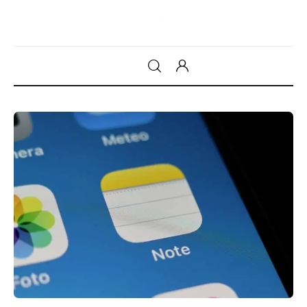
Gadget
Tecnologia
Sicurezza
Intrattenimento
Web Log