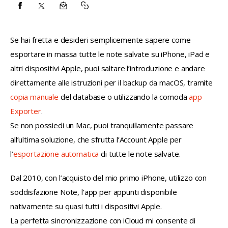
CONDIVIDI
CONDIVIDI
CONDIVIDI
COPY
SU
SU
VIA
URL
Se hai fretta e desideri semplicemente sapere come 
FACEBOOK
X
EMAIL
TO
esportare in massa tutte le note salvate su iPhone, iPad e 
CLIPBOARD
altri dispositivi Apple, puoi saltare l’introduzione e andare 
direttamente alle istruzioni per il backup da macOS, tramite 
copia manuale
 del database o utilizzando la comoda 
app 
Exporter
.
Se non possiedi un Mac, puoi tranquillamente passare 
all’ultima soluzione, che sfrutta l’Account Apple per 
l’
esportazione automatica
 di tutte le note salvate.
Dal 2010, con l’acquisto del mio primo iPhone, utilizzo con 
soddisfazione Note, l’app per appunti disponibile 
nativamente su quasi tutti i dispositivi Apple.
La perfetta sincronizzazione con iCloud mi consente di 