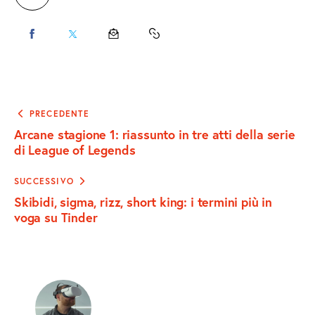
CONDIVIDI
CONDIVIDI
CONDIVIDI
COPY
SU
SU
VIA
URL
FACEBOOK
X
EMAIL
TO
Navigazione
PRECEDENTE
articoli
Arcane stagione 1: riassunto in tre atti della serie
CLIPBOARD
di League of Legends
SUCCESSIVO
Skibidi, sigma, rizz, short king: i termini più in
voga su Tinder