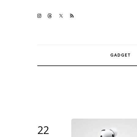
Gadget
twitter-
instagramm
threads
rss
Tecnologia
x
Sicurezza
Intrattenimento
GADGET
Web Log
22