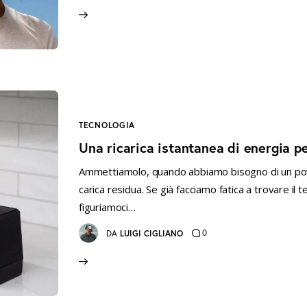
TECNOLOGIA
Una ricarica istantanea di energia p
Ammettiamolo, quando abbiamo bisogno di un pow
carica residua. Se già facciamo fatica a trovare il
figuriamoci…
0
DA
LUIGI CIGLIANO