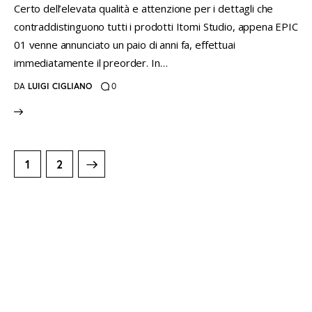
Certo dell’elevata qualità e attenzione per i dettagli che
contraddistinguono tutti i prodotti Itomi Studio, appena EPIC
01 venne annunciato un paio di anni fa, effettuai
immediatamente il preorder. In…
DA
LUIGI CIGLIANO
0
Paginazione
>
PAGE
1
PAGE
2
degli
articoli