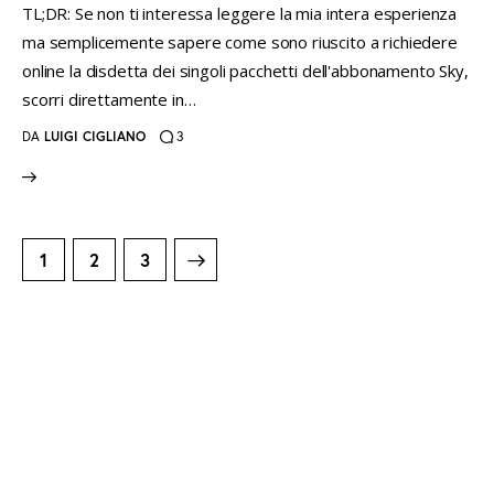
TL;DR: Se non ti interessa leggere la mia intera esperienza
ma semplicemente sapere come sono riuscito a richiedere
online la disdetta dei singoli pacchetti dell'abbonamento Sky,
scorri direttamente in…
DA
LUIGI CIGLIANO
3
Paginazione
PAGE
1
>
PAGE
2
PAGE
3
degli
articoli