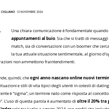
I CIGLIANO
12 NOVEMBRE 2024
Una chiara comunicazione è fondamentale quando s
o
appuntamenti al buio
. Sia che si tratti di messaggi
I
OPY
match, sia di conversazioni con un boomer che cerca
la tua attuale situazione sentimentale, al giorno d’og
RL
razioni non ammettono fraintendimenti.
O
de, quindi, che 
ogni anno nascano online nuovi termin
LIPBOARD
tuazioni e stili di vita tipici degli utenti in cotesti di dating
ente è “sigma”, un termine nato come risposta al concetto 
”. L’uso di questa parola è aumentato di 
oltre il 20% tra 
 Tinder
 solo tra luglio e agosto 2024, con profili che includ