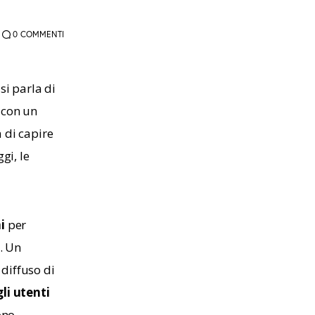
0
COMMENTI
i parla di
 con un 
 di capire 
gi, le 
i
 per 
. Un 
diffuso di 
gli utenti 
ono 