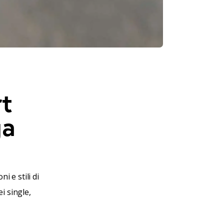
rt
ga
 e stili di
i single,