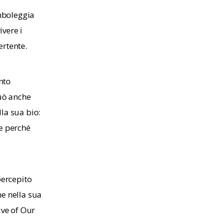
imboleggia
vere i
ertente.
nto
uò anche
la sua bio:
le perché
percepito
ne nella sua
ive of Our