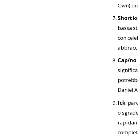
Own) qua
Short k
bassa st
con cel
abbracci
Cap/no 
signific
potrebbe
Daniel A
Ick
: par
o sgrade
rapidame
completa