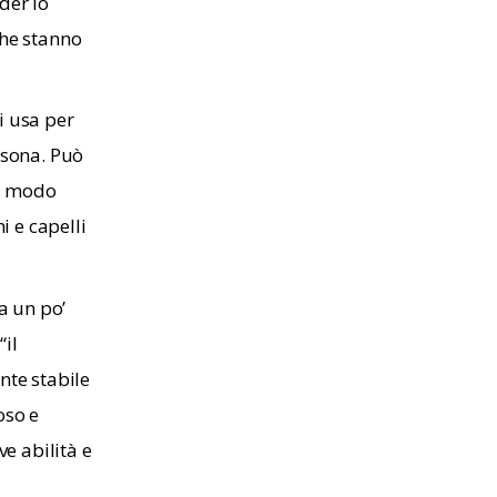
der lo
che stanno
i usa per
rsona. Può
in modo
i e capelli
a un po’
“il
nte stabile
oso e
e abilità e