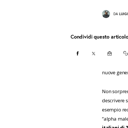
DA
LUIG
Condividi questo articol
CONDIVIDI
CONDIVIDI
CONDIVID
C
SU
SU
VIA
U
nuove gene
FACEBOOK
X
EMAIL
T
Non sorpren
C
descrivere si
esempio rec
“alpha male
italiani di