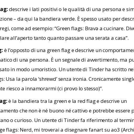
lag:
descrive i lati positivi o le qualità di una persona e s
ione – da qui la bandiera verde. È spesso usato per descri
regi, come ad esempio: “Green flags: Bravə a cucinare. Div
are all’aperto tanto quanto passare una serata a casa”.
g:
è l’opposto di una green flag e descrive un comportame
tico di una persona. È un segnale di avvertimento, ma p
sato in modo umoristico. Un utente di Tinder ha scritto nel
gs: Usa la parola ‘shrewd’ senza ironia. Cronicamente sing
e riesco a innamorarmi (ci provo lo stesso)”.
lag:
è la bandiera tra la green e la red flag e descrive un
mento che non è né buono né cattivo e potrebbe essere 
ano o curioso. Un utente di Tinder fa riferimento al termi
ige flags: Nerd, mi troverai a disegnare fanart su ao3 (Arch