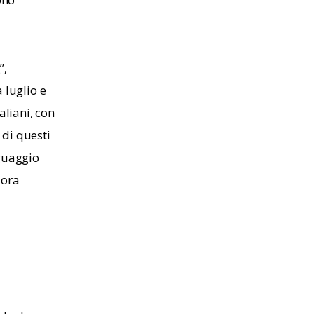
, 
 luglio e 
taliani, con 
 di questi 
guaggio 
 ora 