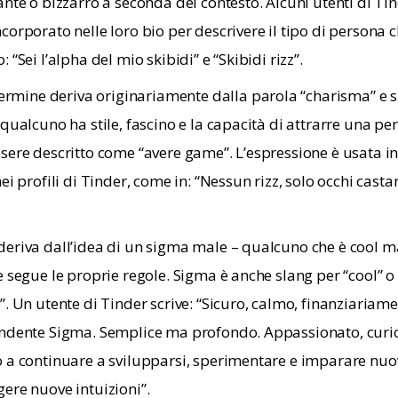
ante o bizzarro a seconda del contesto. Alcuni utenti di Tin
corporato nelle loro bio per descrivere il tipo di persona 
 “Sei l’alpha del mio skibidi” e “Skibidi rizz”.
termine deriva originariamente dalla parola “charisma” e s
 qualcuno ha stile, fascino e la capacità di attrarre una pe
sere descritto come “avere game”. L’espressione è usata 
ei profili di Tinder, come in: “Nessun rizz, solo occhi castan
deriva dall’idea di un sigma male – qualcuno che è cool m
e segue le proprie regole. Sigma è anche slang per “cool” o 
”. Un utente di Tinder scrive: “Sicuro, calmo, finanziariame
ndente Sigma. Semplice ma profondo. Appassionato, curi
 a continuare a svilupparsi, sperimentare e imparare nuov
ere nuove intuizioni”.