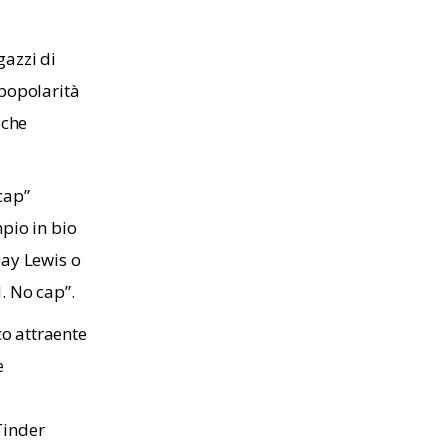
gazzi di
 popolarità
 che
cap”
pio in bio
Day Lewis o
. No cap”.
o attraente
e
Tinder