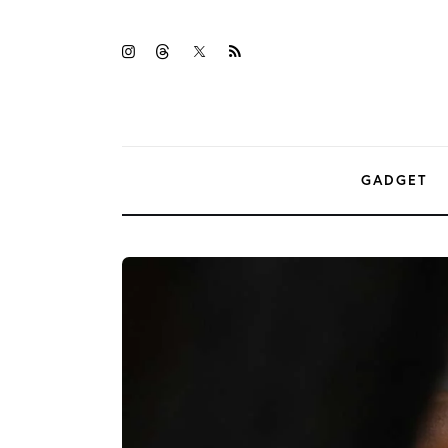
Gadget
twitter-
instagramm
threads
rss
Tecnologia
x
Sicurezza
Intrattenimento
GADGET
Web Log