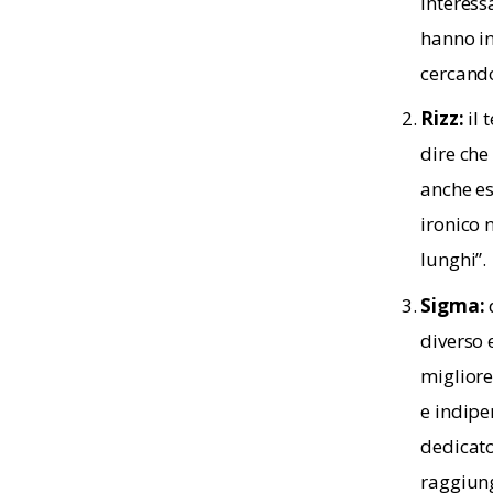
interess
hanno in
cercando:
Rizz:
il 
dire che
anche es
ironico n
lunghi”.
Sigma:
diverso 
migliore
e indipe
dedicato
raggiung