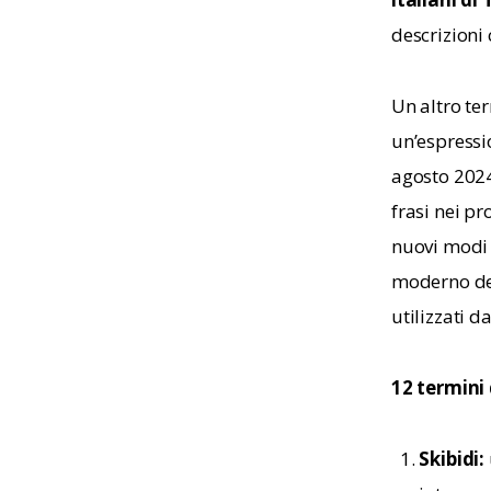
descrizioni
Un altro te
un’espressio
agosto 2024
frasi nei pr
nuovi modi 
moderno dei
utilizzati d
12 termini
Skibidi: