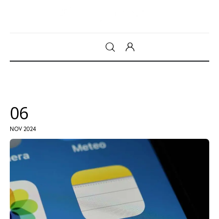
Gadget
Tecnologia
06
Sicurezza
NOV 2024
Intrattenimento
Web Log