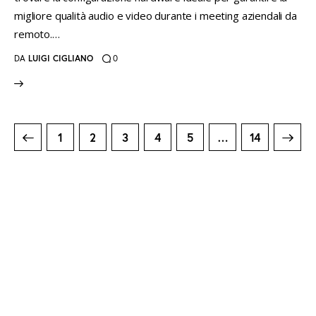
migliore qualità audio e video durante i meeting aziendali da
remoto.…
DA
LUIGI CIGLIANO
0
Paginazione
PAGE
1
PAGE
2
PAGE
3
PAGE
4
PAGE
5
>
…
PAGE
14
degli
articoli