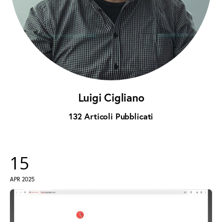
instagramm
threads
twitter-
rss
x
Luigi Cigliano
132
Articoli Pubblicati
15
APR 2025