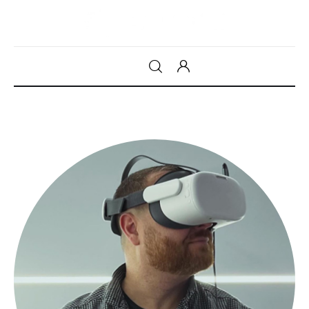
Gadget
Tecnologia
Sicurezza
Intrattenimento
Web Log