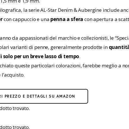
 1,5 mm e 1,9 mm.
stilografica, la serie AL-Star Denim & Aubergine include an
er
 con cappuccio e una 
penna a sfera
 con apertura a scatt
anno da appassionati del marchio e collezionisti, le “Specia
olari varianti di penne, generalmente prodotte in 
quantità
li solo per un breve lasso di tempo
.
chiato queste particolari colorazioni, farebbe meglio a no
l’acquisto.
I PREZZO E DETTAGLI SU AMAZON
otto trovato.
otto trovato.