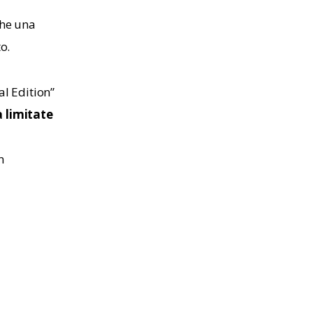
che una 
o.
l Edition” 
 limitate 
n 