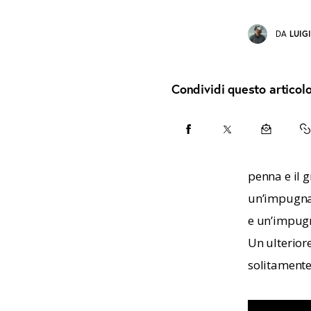
DA
LUIG
Condividi questo articol
CONDIVIDI
CONDIVIDI
CONDIVID
C
SU
SU
VIA
U
penna e il 
FACEBOOK
X
EMAIL
T
un’impugnat
e un’impugn
C
Un ulteriore
solitamente