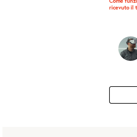
Come funzi
articoli
ricevuto il