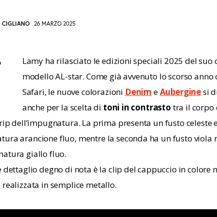
I CIGLIANO
26 MARZO 2025
Lamy ha rilasciato le edizioni speciali 2025 del suo 
o
modello AL-star. Come già avvenuto lo scorso anno c
I
OPY
Safari, le nuove colorazioni 
Denim
e
Aubergine
 si 
anche per la scelta di 
toni in contrasto
 tra il corpo 
RL
grip dell’impugnatura. La prima presenta un fusto celeste e
O
ura arancione fluo, mentre la seconda ha un fusto viola
atura giallo fluo.
LIPBOARD
 dettaglio degno di nota è la clip del cappuccio in colore n
 realizzata in semplice metallo.