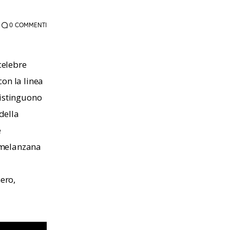
0
COMMENTI
celebre 
on la linea 
distinguono 
della 
 
 melanzana 
ero, 