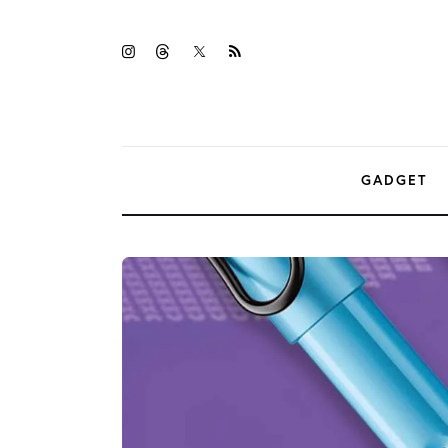
Gadget
twitter-
instagramm
threads
rss
Tecnologia
x
Sicurezza
Intrattenimento
GADGET
Web Log