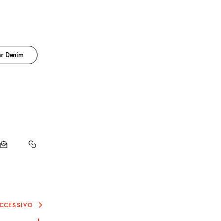
ar Denim
DI
CONDIVIDI
COPY
VIA
URL
EMAIL
TO
CCESSIVO
CLIPBOARD