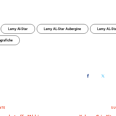
Lamy Al-Star
Lamy AL-Star Aubergine
Lamy AL-St
ografiche
CONDIVIDI
CONDIVI
SU
SU
FACEBOOK
X
zione
NTE
SU