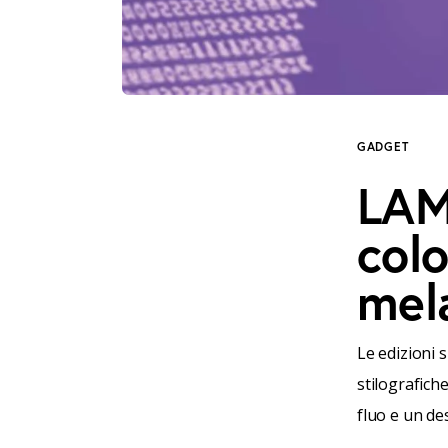
GADGET
LAM
colo
mel
Le edizioni 
stilografich
fluo e un de