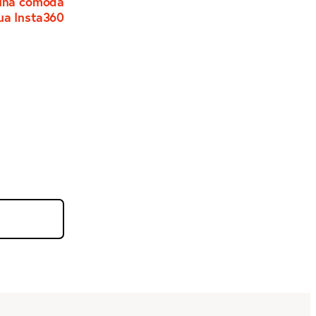
 una comoda
ua Insta360