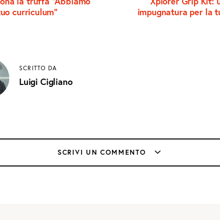
ona la truffa “Abbiamo
Xplorer Grip Kit:
 tuo curriculum”
impugnatura per la t
SCRITTO DA
Luigi Cigliano
SCRIVI UN COMMENTO