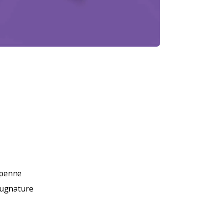
i penne
pugnature