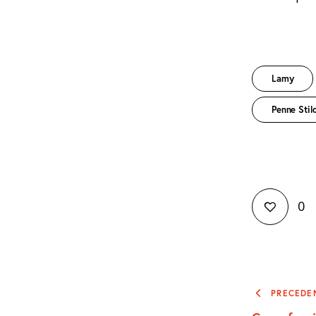
Lamy
Penne Stil
0
Naviga
PRECEDE