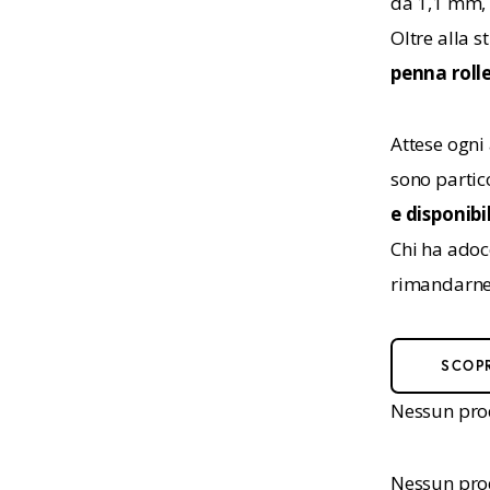
da 1,1 mm,
Oltre alla 
penna roll
Attese ogni 
sono partic
e disponibi
Chi ha adoc
rimandarne 
SCOPR
Nessun prod
Nessun prod