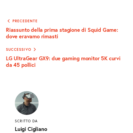
SU
SU
VIA
URL
FACEBOOK
X
EMAIL
TO
Navigazione
PRECEDENTE
articoli
Riassunto della prima stagione di Squid Game:
CLIPBOARD
dove eravamo rimasti
SUCCESSIVO
LG UltraGear GX9: due gaming monitor 5K curvi
da 45 pollici
SCRITTO DA
Luigi Cigliano