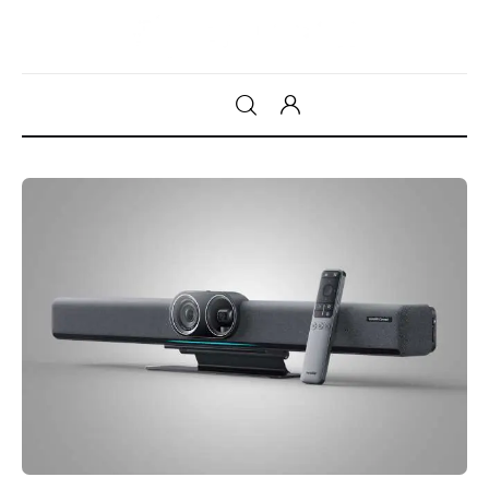
Gadget
Tecnologia
Sicurezza
Intrattenimento
Web Log