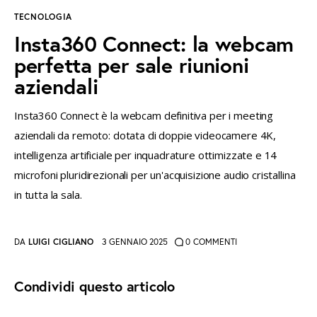
TECNOLOGIA
instagramm
threads
twitter-
rss
Insta360 Connect: la webcam
x
perfetta per sale riunioni
aziendali
Insta360 Connect è la webcam definitiva per i meeting
aziendali da remoto: dotata di doppie videocamere 4K,
intelligenza artificiale per inquadrature ottimizzate e 14
microfoni pluridirezionali per un'acquisizione audio cristallina
in tutta la sala.
DA
LUIGI CIGLIANO
3 GENNAIO 2025
0
COMMENTI
Condividi questo articolo