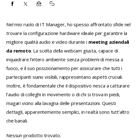
CONDIVIDI
CONDIVIDI
CONDIVIDI
COPY
SU
SU
VIA
URL
Nel mio ruolo di IT Manager, ho spesso affrontato sfide nel 
FACEBOOK
X
EMAIL
TO
trovare la configurazione hardware ideale per garantire la 
CLIPBOARD
migliore qualità audio e video durante i 
meeting aziendali 
da remoto
. La scelta della webcam giusta, capace di 
inquadrare l’intero ambiente senza problemi di messa a 
fuoco, e il suo posizionamento per assicurare che tutti i 
partecipanti siano visibili, rappresentano aspetti cruciali. 
Inoltre, è fondamentale che il dispositivo riesca a catturare 
l’audio di colleghi in movimento o di chi si trova in piedi, 
magari vicino alla lavagna delle presentazioni. Questi 
dettagli, apparentemente semplici, in realtà sono tutt’altro 
che banali.
Nessun prodotto trovato.