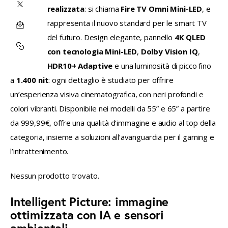
SU
CONDIVIDI
realizzata
: si chiama 
Fire TV Omni Mini-LED
, e 
FACEBOOK
rappresenta il nuovo standard per le smart TV 
SU
CONDIVIDI
del futuro. Design elegante, pannello 
4K QLED 
X
VIA
COPY
con tecnologia Mini-LED
, 
Dolby Vision IQ
, 
EMAIL
URL
HDR10+ Adaptive
 e una luminosità di picco fino 
a 
1.400 nit
: ogni dettaglio è studiato per offrire 
TO
un’esperienza visiva cinematografica, con neri profondi e 
CLIPBOARD
colori vibranti. Disponibile nei modelli da 55” e 65” a partire 
da 999,99€, offre una qualità d’immagine e audio al top della 
categoria, insieme a soluzioni all’avanguardia per il gaming e 
l’intrattenimento.
Nessun prodotto trovato.
Intelligent Picture: immagine
ottimizzata con IA e sensori
ambientali