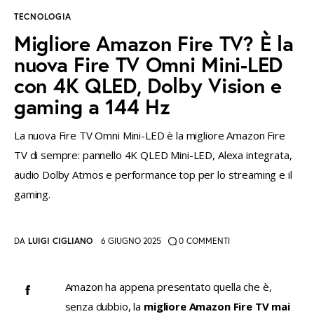
TECNOLOGIA
instagramm
threads
twitter-
rss
Migliore Amazon Fire TV? È la
x
nuova Fire TV Omni Mini-LED
con 4K QLED, Dolby Vision e
gaming a 144 Hz
La nuova Fire TV Omni Mini-LED è la migliore Amazon Fire
TV di sempre: pannello 4K QLED Mini-LED, Alexa integrata,
audio Dolby Atmos e performance top per lo streaming e il
gaming.
DA
LUIGI CIGLIANO
6 GIUGNO 2025
0
COMMENTI
Amazon ha appena presentato quella che è, 
CONDIVIDI
senza dubbio, la 
migliore Amazon Fire TV mai 