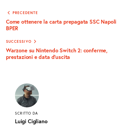
FACEBOOK
X
EMAIL
TO
Navigazione
PRECEDENTE
articoli
Come ottenere la carta prepagata SSC Napoli
CLIPBOARD
BPER
SUCCESSIVO
Warzone su Nintendo Switch 2: conferme,
prestazioni e data d’uscita
SCRITTO DA
Luigi Cigliano