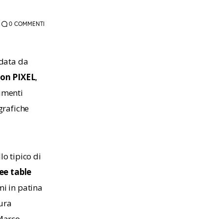
0
COMMENTI
ndata da 
con PIXEL
, 
imenti 
grafiche 
o tipico di 
ee table 
i in patina 
ura 
Marco 