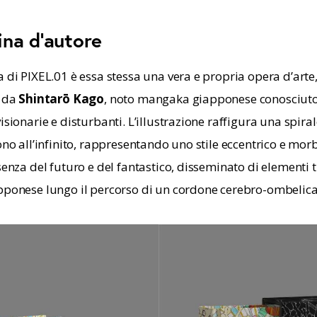
ina d’autore
 di PIXEL.01 è essa stessa una vera e propria opera d’arte,
 da 
Shintarō Kago
, noto mangaka giapponese conosciuto 
isionarie e disturbanti. L’illustrazione raffigura una spiral
ono all’infinito, rappresentando uno stile eccentrico e mor
senza del futuro e del fantastico, disseminato di elementi ti
pponese lungo il percorso di un cordone cerebro-ombelica