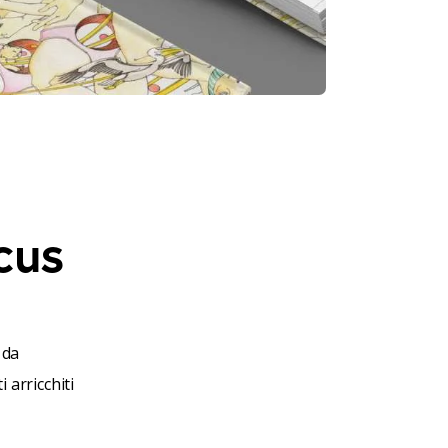
cus
 da
arricchiti