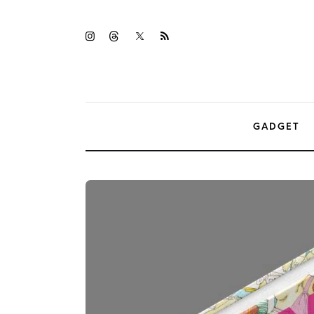
Gadget
twitter-
instagramm
threads
rss
Tecnologia
x
Sicurezza
Intrattenimento
GADGET
Web Log