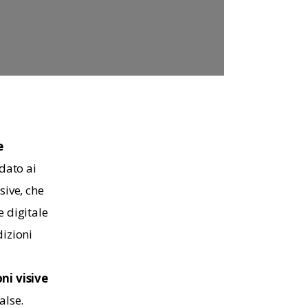
e 
dato ai 
sive, che 
e digitale 
dizioni 
i visive 
alse.