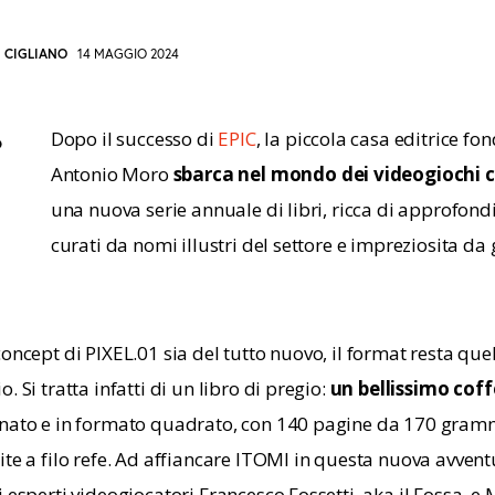
I CIGLIANO
14 MAGGIO 2024
Dopo il successo di 
EPIC
, la piccola casa editrice fo
o
Antonio Moro 
sbarca nel mondo dei videogiochi 
I
OPY
una nuova serie annuale di libri, ricca di approfond
curati da nomi illustri del settore e impreziosita da 
RL
O
oncept di PIXEL.01 sia del tutto nuovo, il format resta quell
LIPBOARD
. Si tratta infatti di un libro di pregio: 
un bellissimo coff
onato e in formato quadrato, con 140 pagine da 170 gramm
ite a filo refe. Ad affiancare ITOMI in questa nuova avvent
 esperti videogiocatori Francesco Fossetti, aka il Fossa, e 