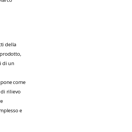
ti della 
prodotto, 
i di un 
ropone come 
di rilievo 
e 
omplesso e 