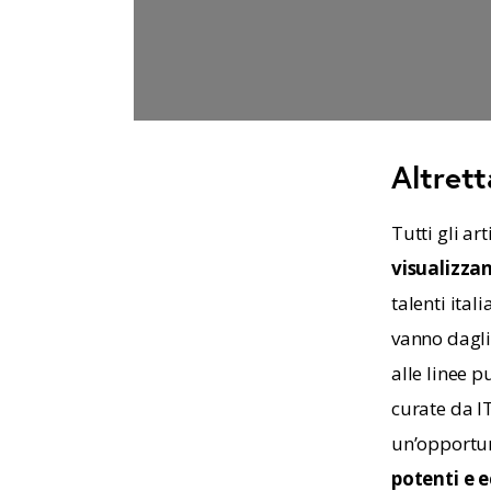
Altrett
Tutti gli ar
visualizza
talenti ital
vanno dagli 
alle linee p
curate da IT
un’opportun
potenti e e