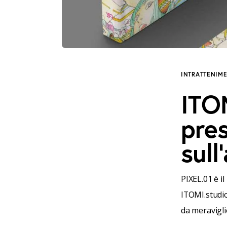
INTRATTENIM
ITO
pre
sull
PIXEL.01 è i
ITOMI.studio
da meravigli