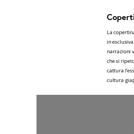
Copert
La copertina
in esclusiva
narrazioni v
che si ripet
cattura l’es
cultura gia