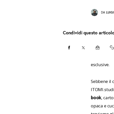
DA
LUIG
Condividi questo articol
CONDIVIDI
CONDIVIDI
CONDIVID
C
SU
SU
VIA
U
esclusive.
FACEBOOK
X
EMAIL
T
Sebbene il c
C
ITOMI.studio
book
, cart
opaca e cuc
troviamo gli