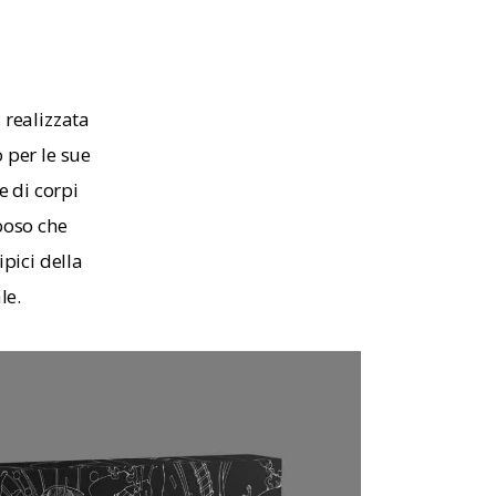
 realizzata 
per le sue 
e di corpi 
boso che 
pici della 
le.