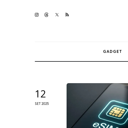
Gadget
twitter-
instagramm
threads
rss
Tecnologia
x
Sicurezza
Intrattenimento
GADGET
Web Log
12
SET 2025