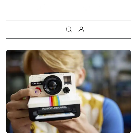
Gadget
Tecnologia
Sicurezza
Intrattenimento
Web Log