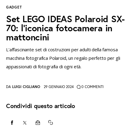
GADGET
instagramm
threads
twitter-
rss
Set LEGO IDEAS Polaroid SX-
x
70: l’iconica fotocamera in
mattoncini
L'affascinante set di costruzioni per adulti della famosa
macchina fotografica Polaroid, un regalo perfetto per gli
appassionati di fotografia di ogni età.
DA
LUIGI CIGLIANO
29 GENNAIO 2024
0
COMMENTI
Condividi questo articolo
CONDIVIDI
CONDIVIDI
CONDIVIDI
COPY
SU
SU
VIA
URL