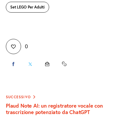
Set LEGO Per Adulti
0
CONDIVIDI
CONDIVIDI
CONDIVIDI
COPY
SU
SU
VIA
URL
FACEBOOK
X
EMAIL
TO
Navigazione
SUCCESSIVO
articoli
Plaud Note AI: un registratore vocale con
CLIPBOARD
trascrizione potenziato da ChatGPT