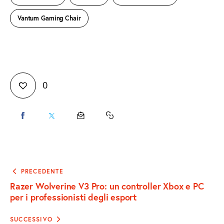
Vantum Gaming Chair
0
CONDIVIDI
CONDIVIDI
CONDIVIDI
COPY
SU
SU
VIA
URL
FACEBOOK
X
EMAIL
TO
Navigazione
PRECEDENTE
articoli
Razer Wolverine V3 Pro: un controller Xbox e PC
CLIPBOARD
per i professionisti degli esport
SUCCESSIVO