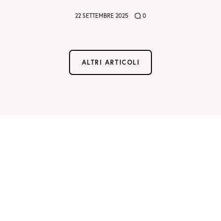
22 SETTEMBRE 2025
0
ALTRI ARTICOLI
not conventional geek!