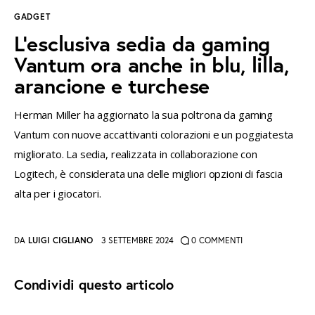
GADGET
instagramm
threads
twitter-
rss
L’esclusiva sedia da gaming
x
Vantum ora anche in blu, lilla,
arancione e turchese
Herman Miller ha aggiornato la sua poltrona da gaming
Vantum con nuove accattivanti colorazioni e un poggiatesta
migliorato. La sedia, realizzata in collaborazione con
Logitech, è considerata una delle migliori opzioni di fascia
alta per i giocatori.
DA
LUIGI CIGLIANO
3 SETTEMBRE 2024
0
COMMENTI
Condividi questo articolo