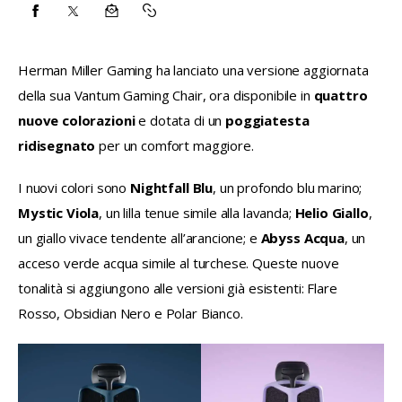
CONDIVIDI
CONDIVIDI
CONDIVIDI
COPY
SU
SU
VIA
URL
Herman Miller Gaming ha lanciato una versione aggiornata 
FACEBOOK
X
EMAIL
TO
della sua Vantum Gaming Chair, ora disponibile in 
quattro 
CLIPBOARD
nuove colorazioni
 e dotata di un 
poggiatesta 
ridisegnato
 per un comfort maggiore.
I nuovi colori sono 
Nightfall Blu
, un profondo blu marino; 
Mystic Viola
, un lilla tenue simile alla lavanda; 
Helio Giallo
, 
un giallo vivace tendente all’arancione; e 
Abyss Acqua
, un 
acceso verde acqua simile al turchese. Queste nuove 
tonalità si aggiungono alle versioni già esistenti: Flare 
Rosso, Obsidian Nero e Polar Bianco.