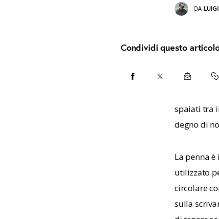
DA
LUIG
Condividi questo articol
CONDIVIDI
CONDIVIDI
CONDIVID
C
SU
SU
VIA
U
spaiati tra 
FACEBOOK
X
EMAIL
T
degno di not
C
La penna è 
utilizzato p
circolare co
sulla scriv