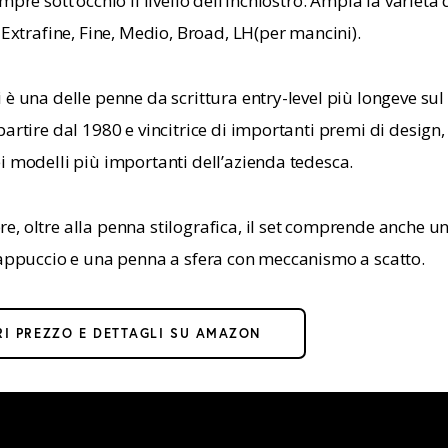
mpre sott’occhio il livello dell’inchiostro. Ampia la varietà 
 Extrafine, Fine, Medio, Broad, LH(per mancini).
 è una delle penne da scrittura entry-level più longeve sul
artire dal 1980 e vincitrice di importanti premi di design,
i modelli più importanti dell’azienda tedesca.
, oltre alla penna stilografica, il set comprende anche u
cappuccio e una penna a sfera con meccanismo a scatto.
I PREZZO E DETTAGLI SU AMAZON