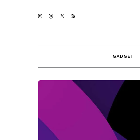
Gadget
twitter-
instagramm
threads
rss
Tecnologia
x
Sicurezza
Intrattenimento
GADGET
Web Log