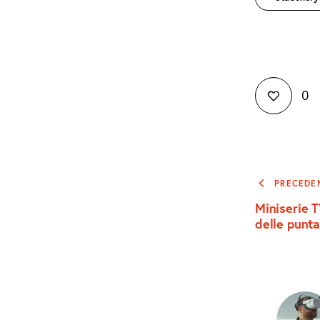
0
Naviga
PRECEDE
Miniserie 
articoli
delle punt