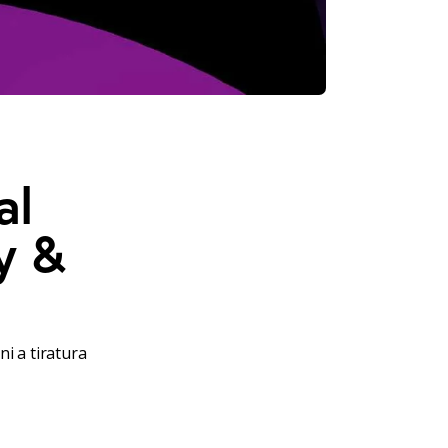
al
y &
i a tiratura