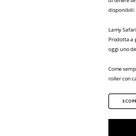
di tenere se
disponibili:
Lamy Safari
Prodotta a p
oggi uno de
Come sempre
roller con 
SCOPR