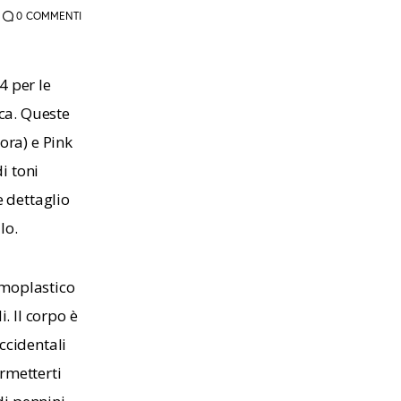
0
COMMENTI
 per le 
ca. Queste 
ora) e Pink 
i toni 
e dettaglio 
lo.
rmoplastico 
. Il corpo è 
ccidentali 
rmetterti 