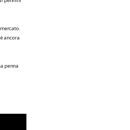
di pennini 
 mercato. 
 è ancora 
na penna 