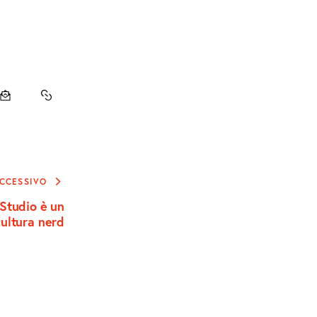
DI
CONDIVIDI
COPY
VIA
URL
EMAIL
TO
CCESSIVO
CLIPBOARD
 Studio è un
cultura nerd