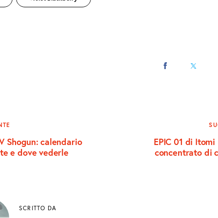
CONDIVIDI
CONDIVI
SU
SU
FACEBOOK
X
zione
NTE
SU
TV Shogun: calendario
EPIC 01 di Itomi
ate e dove vederle
concentrato di 
SCRITTO DA