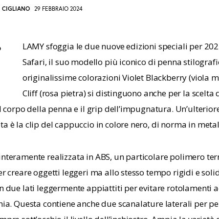
I CIGLIANO
29 FEBBRAIO 2024
LAMY sfoggia le due nuove edizioni speciali per 2024
o
Safari, il suo modello più iconico di penna stilografi
I
OPY
originalissime colorazioni Violet Blackberry (viola m
Cliff (rosa pietra) si distinguono anche per la scelta d
RL
il corpo della penna e il grip dell’impugnatura. Un’ulterior
O
a è la clip del cappuccio in colore nero, di norma in metal
LIPBOARD
interamente realizzata in ABS, un particolare polimero te
er creare oggetti leggeri ma allo stesso tempo rigidi e solidi
n due lati leggermente appiattiti per evitare rotolamenti a
ania. Questa contiene anche due scanalature laterali per pe