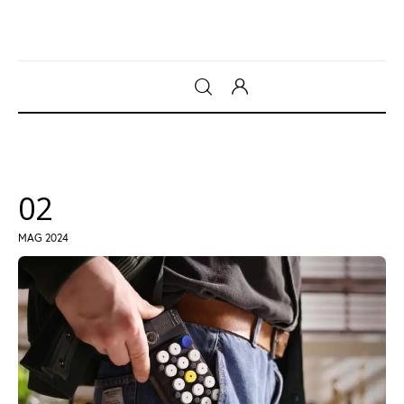
Gadget
Tecnologia
02
Sicurezza
MAG 2024
Intrattenimento
Web Log