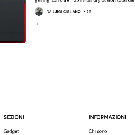
gaming, con oltre 125 milioni di giocatori totali dal
0
DA
LUIGI CIGLIANO
SEZIONI
INFORMAZIONI
Gadget
Chi sono