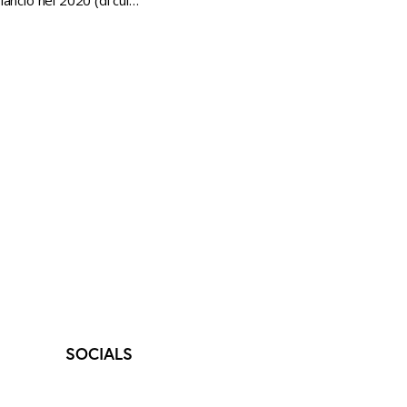
 lancio nel 2020 (di cui…
SOCIALS