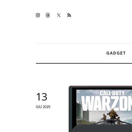
Gadget
twitter-
instagramm
threads
rss
Tecnologia
x
Sicurezza
Intrattenimento
GADGET
Web Log
13
GIU 2025