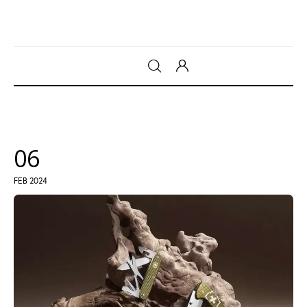
Gadget
Tecnologia
06
Sicurezza
FEB 2024
Intrattenimento
Web Log