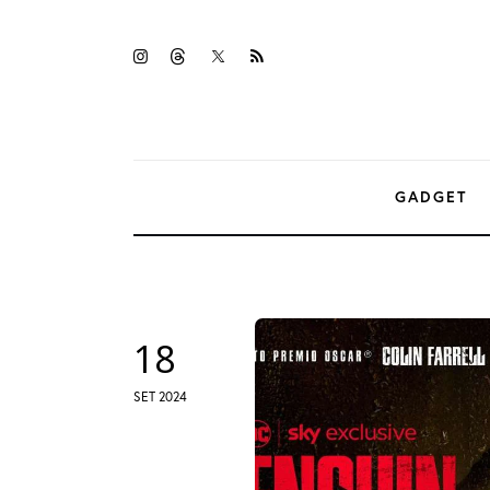
Gadget
twitter-
instagramm
threads
rss
Tecnologia
x
Sicurezza
Intrattenimento
GADGET
Web Log
18
SET 2024