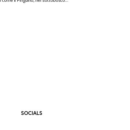
o come il Pinguino, nel sottobosco…
SOCIALS