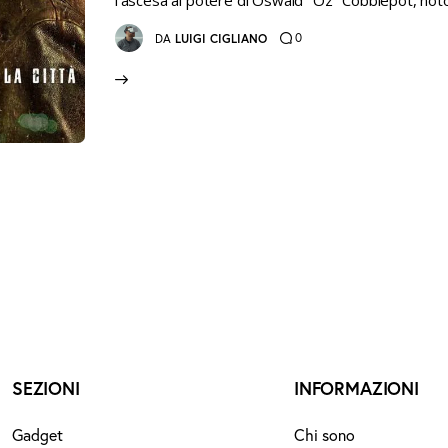
l'ascesa al potere di Oswald "Oz" Cobblepot, not
0
DA
LUIGI CIGLIANO
SEZIONI
INFORMAZIONI
Gadget
Chi sono