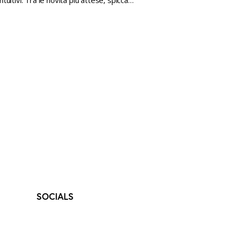
ntuitivi. Tra le novità più attese, spicca…
SOCIALS