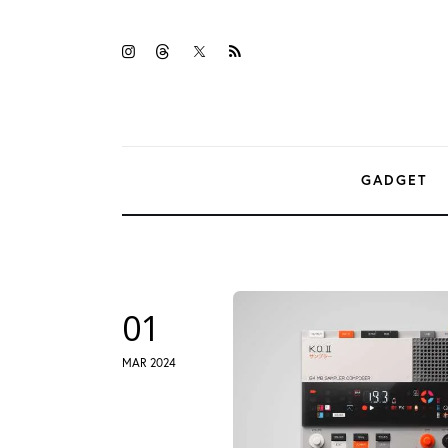
Gadget
twitter-
instagramm
threads
rss
Tecnologia
x
Sicurezza
Intrattenimento
GADGET
Web Log
01
MAR 2024