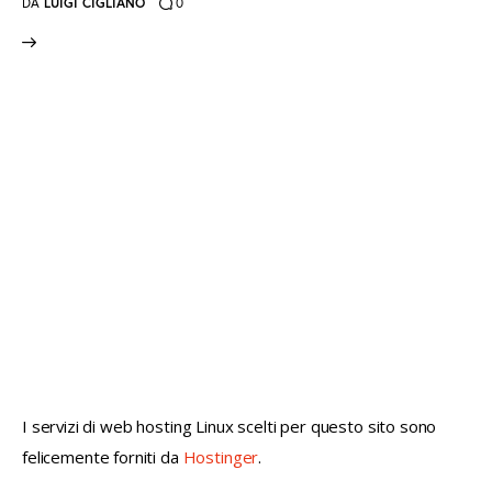
DA
LUIGI CIGLIANO
0
not conventional geek!
I servizi di web hosting Linux scelti per questo sito sono
felicemente forniti da
Hostinger
.