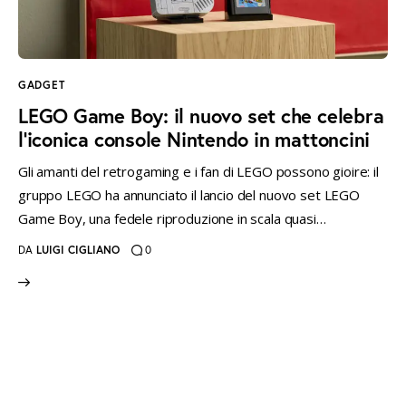
instagramm
threads
twitter-
rss
x
GADGET
LEGO Game Boy: il nuovo set che celebra
l’iconica console Nintendo in mattoncini
Gli amanti del retrogaming e i fan di LEGO possono gioire: il
gruppo LEGO ha annunciato il lancio del nuovo set LEGO
Game Boy, una fedele riproduzione in scala quasi…
DA
LUIGI CIGLIANO
0