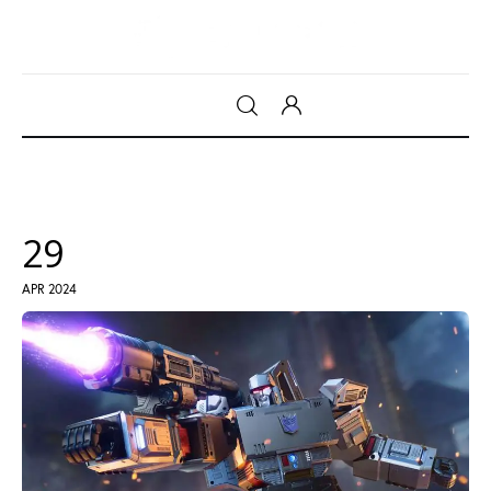
Gadget
Tecnologia
29
Sicurezza
APR 2024
Intrattenimento
Web Log