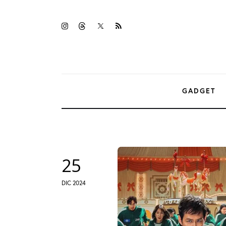
Gadget
twitter-
instagramm
threads
rss
Tecnologia
x
Sicurezza
Intrattenimento
GADGET
Web Log
25
DIC 2024