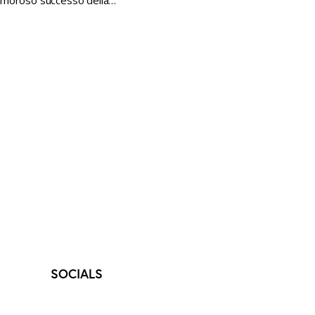
clamoroso successo della…
SOCIALS