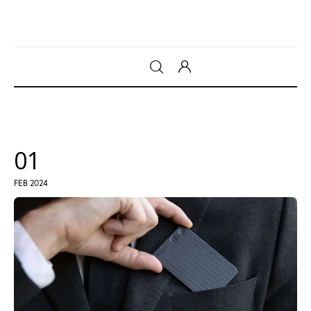
Gadget
Tecnologia
01
Sicurezza
FEB 2024
Intrattenimento
Web Log