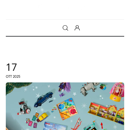
Gadget
Tecnologia
17
Sicurezza
OTT 2025
Intrattenimento
Web Log