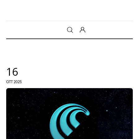
Gadget
Tecnologia
16
Sicurezza
OTT 2025
Intrattenimento
Web Log