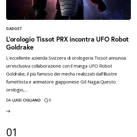
instagramm
threads
twitter-
rss
x
GADGET
L’orologio Tissot PRX incontra UFO Robot
Goldrake
L'eccellente azienda Svizzera di orologeria Tissot annuncia
un'esclusiva collaborazione con il manga UFO Robot
Goldrake, il più famoso dei mecha realizzati dall'illustre
fumettista e animatore giapponese Gō Nagai.Questo
orologio,…
DA
LUIGI CIGLIANO
0
01