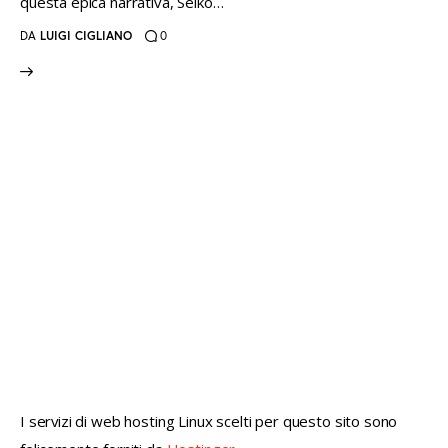
questa epica narrativa, Seiko…
DA
LUIGI CIGLIANO
0
not conventional geek!
I servizi di web hosting Linux scelti per questo sito sono