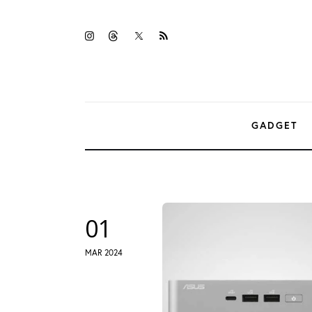
Gadget
twitter-
instagramm
threads
rss
Tecnologia
x
Sicurezza
Intrattenimento
GADGET
Web Log
01
MAR 2024