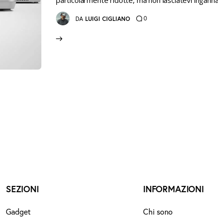
particolarmente ridotte, ma non lasciatevi ingann
0
DA
LUIGI CIGLIANO
SEZIONI
INFORMAZIONI
Gadget
Chi sono