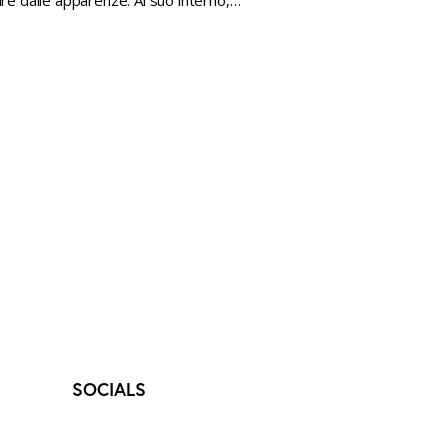
are dalle apparenze. Al suo interno,…
SOCIALS