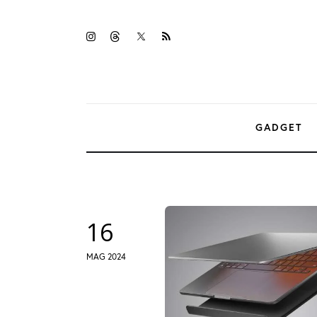
Gadget
twitter-
instagramm
threads
rss
Tecnologia
x
Sicurezza
Intrattenimento
GADGET
Web Log
16
MAG 2024