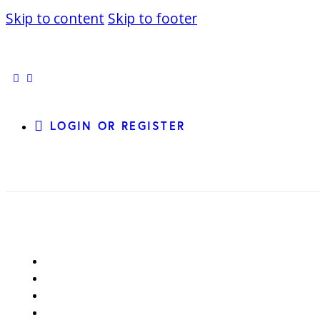
Skip to content
Skip to footer
instagramm
threads
twitter-
rss
x
LOGIN OR
REGISTER