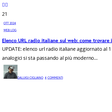
instagramm
threads
twitter-
rss
x
21
OTT 2024
WEB LOG
Elenco URL radio italiane sul web: come trovare i 
UPDATE: elenco url radio italiane aggiornato al 1 
analogici si sta passando al più moderno…
DA
LUIGI CIGLIANO
4
COMMENTI