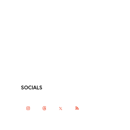
SOCIALS
instagramm
threads
twitter-
rss
x