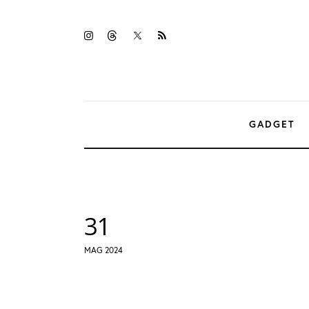
Gadget
twitter-
instagramm
threads
rss
Tecnologia
x
Sicurezza
Intrattenimento
GADGET
Web Log
31
MAG 2024