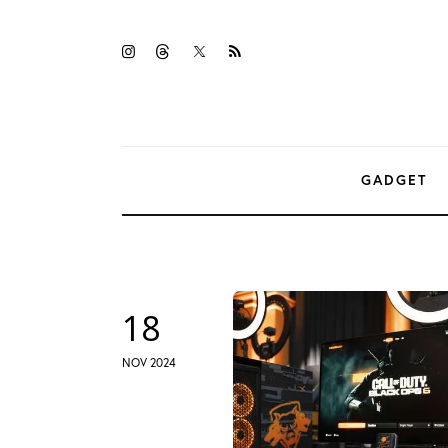
Gadget
twitter-
instagramm
threads
rss
Tecnologia
x
Sicurezza
Intrattenimento
GADGET
Web Log
18
NOV 2024