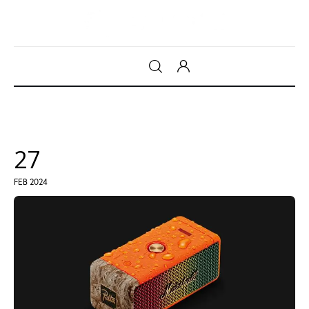
Gadget
Tecnologia
27
Sicurezza
FEB 2024
Intrattenimento
Web Log