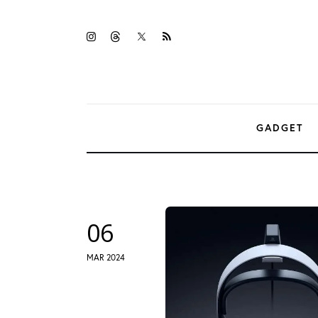
Gadget
twitter-
instagramm
threads
rss
Tecnologia
x
Sicurezza
Intrattenimento
GADGET
Web Log
06
MAR 2024