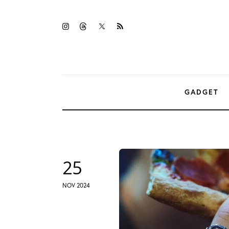
Gadget
twitter-
instagramm
threads
rss
Tecnologia
x
Sicurezza
Intrattenimento
GADGET
Web Log
25
NOV 2024