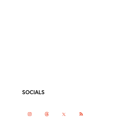
SOCIALS
instagramm
threads
twitter-
rss
x