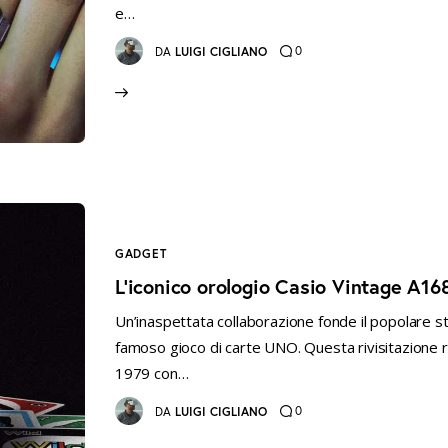
e…
0
DA
LUIGI CIGLIANO
GADGET
L’iconico orologio Casio Vintage A16
Un’inaspettata collaborazione fonde il popolare sti
famoso gioco di carte UNO. Questa rivisitazione r
1979 con…
0
DA
LUIGI CIGLIANO