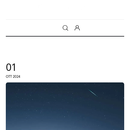
Gadget
Tecnologia
01
Sicurezza
OTT 2024
Intrattenimento
Web Log