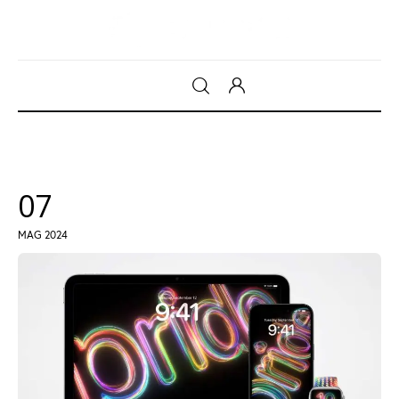
Gadget
Tecnologia
07
Sicurezza
MAG 2024
Intrattenimento
Web Log