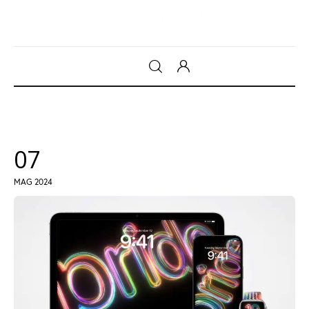
Gadget
Tecnologia
07
Sicurezza
MAG 2024
Intrattenimento
Web Log