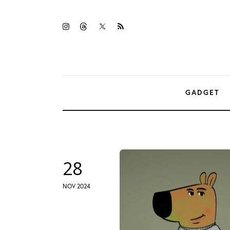
Gadget
twitter-
instagramm
threads
rss
Tecnologia
x
Sicurezza
Intrattenimento
GADGET
Web Log
28
NOV 2024